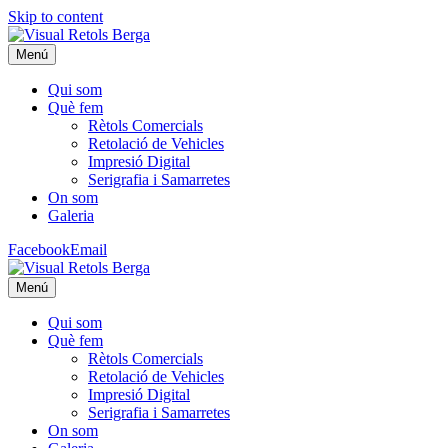
Skip to content
Menú
Qui som
Què fem
Rètols Comercials
Retolació de Vehicles
Impresió Digital
Serigrafia i Samarretes
On som
Galeria
Facebook
Email
Menú
Qui som
Què fem
Rètols Comercials
Retolació de Vehicles
Impresió Digital
Serigrafia i Samarretes
On som