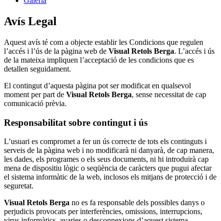
Galeria
Avís Legal
Aquest avís té com a objecte establir les Condicions que regulen
l’accés i l’ús de la pàgina web de
Visual Retols Berga
. L’accés i ús
de la mateixa impliquen l’acceptació de les condicions que es
detallen seguidament.
El contingut d’aquesta pàgina pot ser modificat en qualsevol
moment per part de
Visual Retols Berga
, sense necessitat de cap
comunicació prèvia.
Responsabilitat sobre contingut i ús
L’usuari es compromet a fer un ús correcte de tots els continguts i
serveis de la pàgina web i no modificarà ni danyarà, de cap manera,
les dades, els programes o els seus documents, ni hi introduirà cap
mena de dispositiu lògic o seqüència de caràcters que pugui afectar
el sistema informàtic de la web, inclosos els mitjans de protecció i de
seguretat.
Visual Retols Berga
no es fa responsable dels possibles danys o
perjudicis provocats per interferències, omissions, interrupcions,
virus informàtics, avaries o desconnexions d’aquest sistema