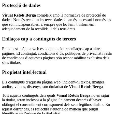
Protecció de dades
Visual Retols Berga
compleix amb la normativa de protecció de
dades. Només recollim les teves dades quan és necessari i només les
que són indispensables, i, sempre que ho fem, t’informem
adequadament de la recollida, i dels teus drets.
Enllaços cap a continguts de tercers
En aquesta pàgina web es poden incloure enllaços cap a altres
pàgines. El contingut, condicions d’ús, polítiques de privacitat i resta
de condicions d’aquestes pàgines són responsabilitat exclusiva dels
seus titulars.
Propietat intel·lectual
Els continguts d’aquesta pàgina web, incloent-hi textos, imatges,
àudios, vídeos, dissenys, són titularitat de
Visual Retols Berga
Tots aquells continguts dels quals
Visual Retols Berga
no en sigui
la titular, seran inclosos a la pàgina únicament després d’haver
obtingut el consentiment corresponent dels seus legítims titulars. En
aquest darrer cas, es reflectirà l’autoria de manera que pugui
identificar-se l’origen de la titularitat.