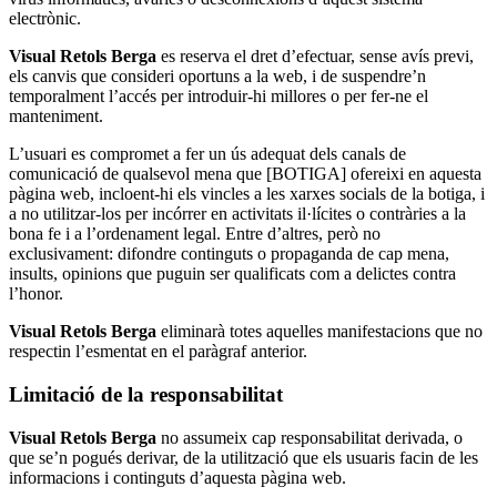
electrònic.
Visual Retols Berga
es reserva el dret d’efectuar, sense avís previ,
els canvis que consideri oportuns a la web, i de suspendre’n
temporalment l’accés per introduir-hi millores o per fer-ne el
manteniment.
L’usuari es compromet a fer un ús adequat dels canals de
comunicació de qualsevol mena que [BOTIGA] ofereixi en aquesta
pàgina web, incloent-hi els vincles a les xarxes socials de la botiga, i
a no utilitzar-los per incórrer en activitats il·lícites o contràries a la
bona fe i a l’ordenament legal. Entre d’altres, però no
exclusivament: difondre continguts o propaganda de cap mena,
insults, opinions que puguin ser qualificats com a delictes contra
l’honor.
Visual Retols Berga
eliminarà totes aquelles manifestacions que no
respectin l’esmentat en el paràgraf anterior.
Limitació de la responsabilitat
Visual Retols Berga
no assumeix cap responsabilitat derivada, o
que se’n pogués derivar, de la utilització que els usuaris facin de les
informacions i continguts d’aquesta pàgina web.